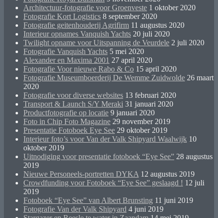
Architectuur-fotografie voor Groenveste
1 oktober 2020
Fotografie Kort Logistics
8 september 2020
Fotografie geitenhouderij Agrifirm
11 augustus 2020
Interieur opnames Vanquish Yachts
20 juli 2020
Twilight opname voor Uitspanning de Veurdele
2 juli 2020
Fotografie Vanquish Yachts
5 mei 2020
Alexander en Maxima 2001
27 april 2020
Fotografie Voor nieuwe Rabo & Co
15 april 2020
Fotografie Museumboerderij De Wemme Zuidwolde
26 maart
2020
Fotografie voor diverse websites
13 februari 2020
Transport & Launch S/Y Meraki
31 januari 2020
Productfotografie op locatie
9 januari 2020
Foto in Chip Foto Magazine
29 november 2019
Presentatie Fotoboek Eye See
29 oktober 2019
Interieur foto’s voor Van der Valk Shipyard Waalwijk
10
oktober 2019
Uitnodiging voor presentatie fotoboek “Eye See”
28 augustus
2019
Nieuwe Personeels-portretten DYKA
12 augustus 2019
Crowdfunding voor Fotoboek “Eye See” geslaagd !
12 juli
2019
Fotoboek “Eye See” van Albert Brunsting
11 juni 2019
Fotografie Van der Valk Shipyard
4 juni 2019
Stargazer en Reesle te water in Zaandam
14 mei 2019