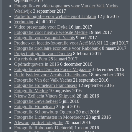
september 2017
Fotografie- en video-opnames voor Van der Valk Yachts
Waalwijk
3 september 2017
Portretfotografie voor website en/of Linkdin
12 juli 2017
Verhuizing
4 juli 2017
Video presentatie voor Dyka
16 juni 2017
Fotografie voor nieuwe website Medrie
19 mei 2017
Fotografie voor Vanquish Yachts
9 mei 2017
Product- en locatie-fotografie voor AerSMASH
12 april 2017
Fotografie circulaire economie voor Rabobank
8 maart 2017
Project fotografie voor Drentea
8 februari 2017
Op reis door Peru
25 januari 2017
Opdrachtgevers in 2016
6 december 2016
Fotografie voor Drentea Focus Magazine
3 december 2016
Bedrijfsvideo voor Arcabo Chaletbouw
18 november 2016
Fotografie Van der Valk Yachts
21 september 2016
Fotografie Hometeam Franchisers
12 september 2016
Fotografie Medrie
10 augustus 2016
Nieuw Zeiljacht Vitters Shipyard
28 juli 2016
Fotografie Gevelbeheer
5 juli 2016
Fotografie Hometeam
25 juni 2016
Fotografie Schouwburg Ogterop
20 mei 2016
Fotografie Lichtmasten in Moordrecht
28 april 2016
Alescon, portret-fotografie
20 maart 2016
Fotografie Rabobank Dichterbij
1 maart 2016