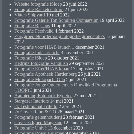
Website fotografie iSloep
28 juni 2022
Fotografie Racketcentrum
21 juni 2022
Vitters Shipyard
19 mei 2022
Fotografie Galerie Ton Schulten Ootmarsum
19 april 2022
Fotografie Bij Jans
11 april 2022
Fotografie Feedvalid
4 februari 2022
Zorggroep Noorderboog fotografie groepsfoto’s
12 januari
2022
Fotografie voor HIAB launch
1 december 2021
Fotografie Industrielicht
3 november 2021
Fotografie iSloep
20 oktober 2021
Bedrijfs-fotografie Vanquish
29 september 2021
Fotografie Effer/HIAB kraan
17 augustus 2021
Fotografie Apotheek Hardenberg
26 juli 2021
Fotografie Motorjacht Otta
5 juli 2021
Fotografie Jonge Ondernemers Ontwikkel Programma
(JOOP)
3 juni 2021
Aanbieding Fotoboek Eye See
27 mei 2021
Stargazer Interiors
14 mei 2021
2x Testimonial Triferto
2 april 2021
2x Cover Rabo & CO
26 maart 2021
Fotografie geitenhouderij
28 februari 2021
Cover Erfgoed Magazine
12 januari 2021
Fotografie Univé
13 december 2020
Fotografie Royal Buisman
9 november 2020