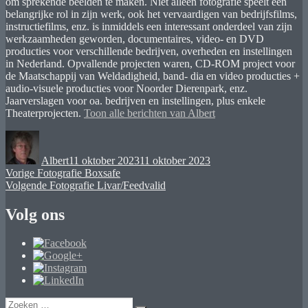
om sprekende beelden te maken. Niet alleen fotografie speelt een
belangrijke rol in zijn werk, ook het vervaardigen van bedrijfsfilms,
instructiefilms, enz. is inmiddels een interessant onderdeel van zijn
werkzaamheden geworden, documentaires, video- en DVD
producties voor verschillende bedrijven, overheden en instellingen
in Nederland. Opvallende projecten waren, CD-ROM project voor
de Maatschappij van Weldadigheid, band- dia en video producties +
audio-visuele producties voor Noorder Dierenpark, enz.
Jaarverslagen voor oa. bedrijven en instellingen, plus enkele
Theaterprojecten.
Toon alle berichten van Albert
Auteur
Geplaatst
op
Albert
11 oktober 2023
11 oktober 2023
Bericht
Vorig
Vorige
Fotografie Boxsafe
bericht:
Volgend
Volgende
Fotografie Livar/Feedvalid
navigatie
bericht:
Volg ons
Zoeken