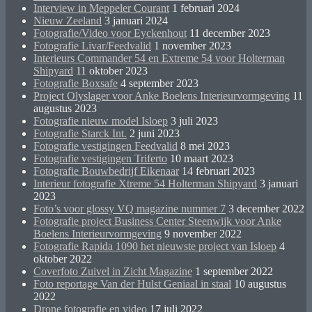
Interview in Meppeler Courant
1 februari 2024
Nieuw Zeeland
3 januari 2024
Fotografie/Video voor Eyckenhout
11 december 2023
Fotografie Livar/Feedvalid
1 november 2023
Interieurs Commander 54 en Extreme 54 voor Holterman
Shipyard
11 oktober 2023
Fotografie Boxsafe
4 september 2023
Project Olyslager voor Anke Boelens Interieurvormgeving
11
augustus 2023
Fotografie nieuw model Isloep
3 juli 2023
Fotografie Starck Int.
2 juni 2023
Fotografie vestigingen Feedvalid
8 mei 2023
Fotografie vestigingen Triferto
10 maart 2023
Fotografie Bouwbedrijf Eikenaar
14 februari 2023
Interieur fotografie Xtreme 54 Holterman Shipyard
3 januari
2023
Foto’s voor glossy VQ magazine nummer 7
3 december 2022
Fotografie project Business Center Steenwijk voor Anke
Boelens Interieurvormgeving
9 november 2022
Fotografie Rapida 1090 het nieuwste project van Isloep
4
oktober 2022
Coverfoto Zuivel in Zicht Magazine
1 september 2022
Foto reportage Van der Hulst Geniaal in staal
10 augustus
2022
Drone fotografie en video
17 juli 2022