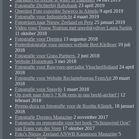
Fotografie Dichterbij Rabobank
23 april 2019
Opening Foto expositie Soweco in Almelo
9 april 2019
Fotografie voor Industrielicht
4 maart 2019
Fotoreizen naar Nieuw Zeeland en Peru
25 januari 2019
Video voor Trouw Nutrion met speedskydiver Laura Surink
11 oktober 2018
Fotografie voor Drentea
13 augustus 2018
Portretfotografie voor nieuwe website Bert Kleiboer
19 juli
2018
Fotografie voor Grass Partners.
2 juni 2018
Website Hometeam
3 mei 2018
Fotografie voor Ruwvoer-specialist VisscherHolland
24 april
2018
Fotografie voor Website Reclamebureau FennArt
20 maart
2018
Fotografie voor Sprayfo
1 maart 2018
Op zoek naar foto’s ? Kijk eens in ons beeld-archief !
12
februari 2018
Promo-docu en fotografie voor de Rositta Kliniek.
18 januari
2018
Fotografie Drentea Magazine
2 november 2017
Fotografie en reprografie voor het boek “Schouwend Oog”
van Frans van der Veen
17 oktober 2017
Foto’s Nieuw Zeeland ANWB Kampioen Magazine
5