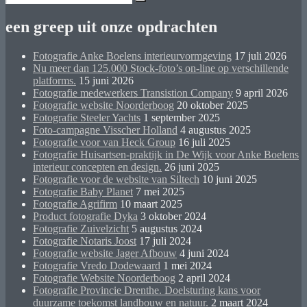
Zoeken
naar:
een greep uit onze opdrachten
Fotografie Anke Boelens interieurvormgeving
17 juli 2026
Nu meer dan 125.000 Stock-foto’s on-line op verschillende
platforms.
15 juni 2026
Fotografie medewerkers Transistion Company
9 april 2026
Fotografie website Noorderboog
20 oktober 2025
Fotografie Steeler Yachts
1 september 2025
Foto-campagne Visscher Holland
4 augustus 2025
Fotografie voor van Heck Group
16 juli 2025
Fotografie Huisartsen-praktijk in De Wijk voor Anke Boelens
interieur concepten en design.
26 juni 2025
Fotografie voor de website van Siltech
10 juni 2025
Fotografie Baby Planet
7 mei 2025
Fotografie Agrifirm
10 maart 2025
Product fotografie Dyka
3 oktober 2024
Fotografie Zuivelzicht
5 augustus 2024
Fotografie Notaris Joost
17 juli 2024
Fotografie website Jager Afbouw
4 juni 2024
Fotografie Vredo Dodewaard
1 mei 2024
Fotografie Website Noorderboog
2 april 2024
Fotografie Provincie Drenthe. Doelsturing kans voor
duurzame toekomst landbouw en natuur.
2 maart 2024