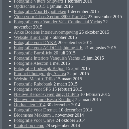
Fotografie Vitters Shipyard
1 februari 2016
Opdrachten 2015
1 januari 2016
Fotografie Voor Hypotheken
1 december 2015
Video voor Claas Xerion 3800 Trac VC
23 november 2015
Fotografie voor Van der Valk Continental Yachts
22
november 2015
Anke Boelens Interieurvormgeving
25 oktober 2015
Website BuroLicht
7 oktober 2015
Fotografie voor DYKA
20 september 2015
Fotografie voor ACDC Lightning UK
21 augustus 2015
Fotografie BuroLicht
20 juli 2015
Fotografie Interiors Vanquish Yachts
15 juni 2015
Fotografie Alescon
1 mei 2015
Fotografie Lodewijk Baljon
15 april 2015
Product Photography Astava
2 april 2015
Website Melot + Trillo
15 maart 2015
Fotografie Rabobank
2 maart 2015
Fotografie voor SPS
15 februari 2015
Nieuwe Beroepsvereniging: DuPho
10 februari 2015
Nieuwe brochure Besto Redding
7 januari 2015
Opdrachten 2014
30 december 2014
Fotografie voor Drentea
10 december 2014
Bloemsma Makkum
1 november 2014
Fotografie voor Unive
24 oktober 2014
Photoshop demo
29 september 2014