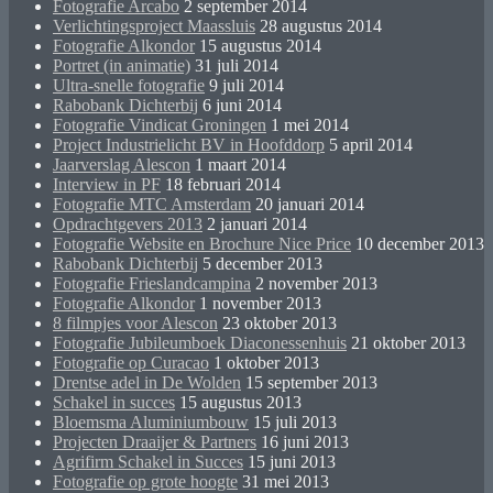
Fotografie Arcabo
2 september 2014
Verlichtingsproject Maassluis
28 augustus 2014
Fotografie Alkondor
15 augustus 2014
Portret (in animatie)
31 juli 2014
Ultra-snelle fotografie
9 juli 2014
Rabobank Dichterbij
6 juni 2014
Fotografie Vindicat Groningen
1 mei 2014
Project Industrielicht BV in Hoofddorp
5 april 2014
Jaarverslag Alescon
1 maart 2014
Interview in PF
18 februari 2014
Fotografie MTC Amsterdam
20 januari 2014
Opdrachtgevers 2013
2 januari 2014
Fotografie Website en Brochure Nice Price
10 december 2013
Rabobank Dichterbij
5 december 2013
Fotografie Frieslandcampina
2 november 2013
Fotografie Alkondor
1 november 2013
8 filmpjes voor Alescon
23 oktober 2013
Fotografie Jubileumboek Diaconessenhuis
21 oktober 2013
Fotografie op Curacao
1 oktober 2013
Drentse adel in De Wolden
15 september 2013
Schakel in succes
15 augustus 2013
Bloemsma Aluminiumbouw
15 juli 2013
Projecten Draaijer & Partners
16 juni 2013
Agrifirm Schakel in Succes
15 juni 2013
Fotografie op grote hoogte
31 mei 2013