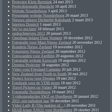
Projecten Klein Beernink
24 mei 2013
Projectfotografie Burolicht
10 april 2013
Website Noorderboog
3 april 2013
Presentatie website Noorderboog
20 maart 2013
Nieuwe uitgave Dichterbij Rabobank
2 maart 2013
Interiors Domicil
1 maart 2013
We’ve got him!
18 februari 2013
opdrachtgevers 2012
20 januari 2013
Openbaar belang Dura Vermeer
10 december 2012
Fotografie voor Maui Nieuw Zeeland
20 november 2012
Rondreis Nieuw Zeeland
19 november 2012
Fotoreizen Nieuw Zeeland
20 september 2012
Fotowanden voor Agrifirm
20 augustus 2012
Fotografie website Eurocraft
19 augustus 2012
Drentea Projecten
18 augustus 2012
Video voor Friesland Campina
20 juli 2012
New Zealand from North to South
20 mei 2012
Project Arcos voor Drentea
19 mei 2012
Fotoboek voor de VDB groep
18 mei 2012
Travel Pictures op Vimeo
20 maart 2012
Fotografie Noorderboog
19 maart 2012
3 videoproducties SWZ en IJsselheem
20 januari 2012
2011: een turbulent jaar
20 december 2011
Video Lady B (The making of…)
20 november 2011
HIAB kraan XS622 voor Bordbusters
20 oktober 2011